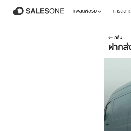
แพลตฟอร์ม
การตลา
กลับ
ฝากส่