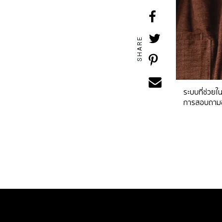
SHARE
ระบบที่ช่วยใ
การสอบถามข้