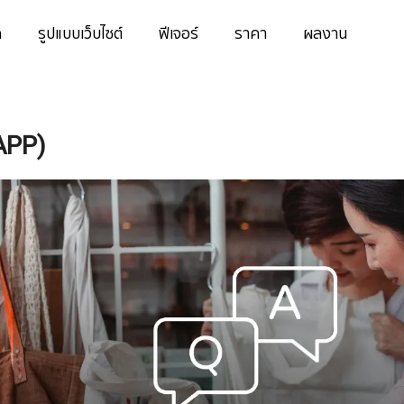
ด
รูปแบบเว็บไซต์
ฟีเจอร์
ราคา
ผลงาน
APP)