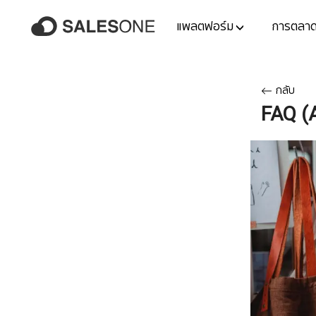
แพลตฟอร์ม
การตลา
กลับ
FAQ (