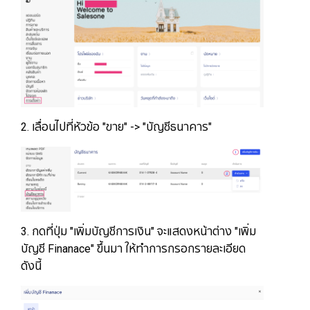
2. เลื่อนไปที่หัวข้อ "ขาย" -> "บัญชีธนาคาร"
3. กดที่ปุ่ม "เพิ่มบัญชีการเงิน" จะแสดงหน้าต่าง "เพิ่ม
บัญชี Finanace" ขึ้นมา ให้ทำการกรอกรายละเอียด
ดังนี้