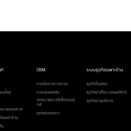
ฑ์
CRM
ระบบธุรกิจเฉพาะด้าน
การจัดการการขาย
ธุรกิจโรงแรม
ออนไลน์
ระบบสะสมแต้ม
ธุรกิจนำเที่ยว เอเจนท์ทัวร์
จดหมายข่าวอีเล็กทรอนิ
ธุรกิจงานบริการ
กส์
หลายช่องทาง
แชทและสนทนา
งินหน้าร้าน
ือ