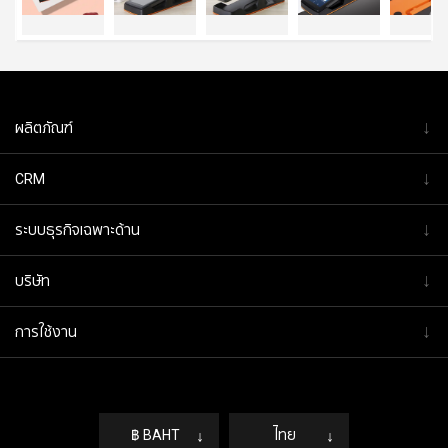
↓
ผลิตภัณฑ์
↓
CRM
↓
ระบบธุรกิจเฉพาะด้าน
↓
บริษัท
↓
การใช้งาน
฿ BAHT
↓
ไทย
↓