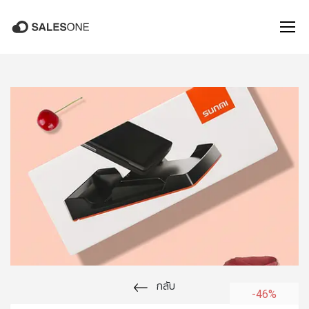
กลับ
-46%