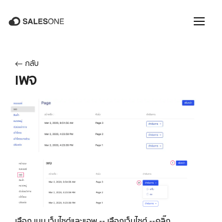
กลับ
เพจ
เลือก เมนู เว็บไซต์และแอพ -- เลือกเว็บไซต์ --คลิ๊ก