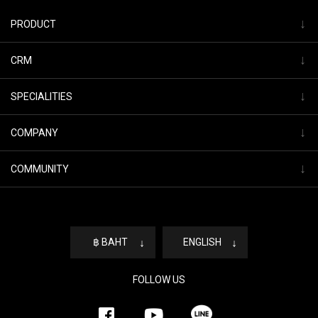
↓
PRODUCT
↓
CRM
↓
SPECIALITIES
↓
COMPANY
↓
COMMUNITY
฿ BAHT
↓
ENGLISH
↓
FOLLOW US