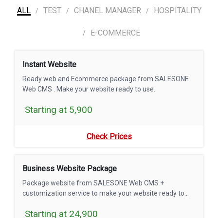
ALL
TEST
CHANEL MANAGER
HOSPITALITY
Price List
Salesone
E-COMMERCE
Ready-To-Use Templates That Are Well Designed Can Help You
Start Your Business Faster. There Are Over 70 Designs To Choose
Instant Website
From Such As, Webdesign, Ecommerce, And Mobile Application,
Also Can Be Customized To Suit Brands And Help Strengthen The
Ready web and Ecommerce package from SALESONE
Leadership Image Of Your Organization.
Web CMS . Make your website ready to use.
Starting at 5,900
Check Prices
Business Website Package
Package website from SALESONE Web CMS +
customization service to make your website ready to
use.
Starting at 24,900