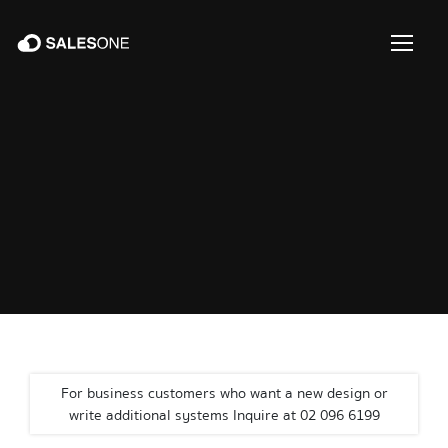
For business customers who want a new design or
write additional systems Inquire at 02 096 6199