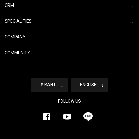
↓
CRM
↓
SPECIALITIES
↓
COMPANY
↓
COMMUNITY
฿ BAHT
↓
ENGLISH
↓
FOLLOW US