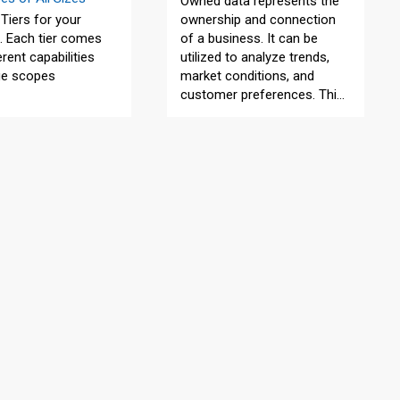
Owned data represents the
Tiers for your
ownership and connection
. Each tier comes
of a business. It can be
erent capabilities
utilized to analyze trends,
ge scopes
market conditions, and
customer preferences. This
enables businesses to
develop marketing strategies
and enhance their product
and service offerings to
better meet customer
needs.