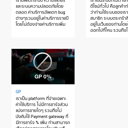
เราอัพเดทระบบ ความเสถียร์
เราเป็นระบบที่ไม่ต่างก
และระบบความปลอดภัยโดย
ดีไซน์ทั่วไป คือลูกค้าท่
ตลอด ค่าบริการอัพเดท bug
ว่าท่านใช้ระบบของเร
ต่างๆรวมอยู่ในค่าบริการรายปี
สมาชิก ระบบตระกร้าส
โดยไม่ต้องจ่ายค่าบริการเพิ่ม
อยู่ในเว็บของท่านโดยไ
ออกไปที่ไหน รวมถึงไม
สัญลักษณ์ที่แจ้งว่าท่
เว็บสำเร็จรูปอยู่
GP
เราเป็น platform ที่จ่ายเฉพาะ
ค่าใช้บริการ ไม่มีการชาร์จส่วน
แบ่งการขายใดๆ รวมถึงไม่
บังคับใช้ Payment gateway ที่
มีการชาร์จ % เพิ่ม ท่านสามารถ