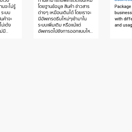
ับเว็บ
ท่านสามารถอัพเกรดดีไซน์ใหม่
านจะไม่รู้
โดยฐานข้อมูล สินค้า ข่าวสาร
Package 
า ระบบ
ต่างๆ เหมือนเดิมได้ โดยเราจะ
business
ินค้าจะ
มีอัพเกรดธีมใหม่ๆเข้ามาใน
with diff
ม่เด้ง
ระบบเพิ่มเติม หรือแม้แต่
and usa
่มี
อัพเกรดไปยังการออกแบบใหม่
านใช้ระบบ
ได้ โดยไม่ต้องย้ายฐานข้อมูล
ใดๆ หรือจะเปิดเว็บแยกแบรนด์
แยกบริษัท ก็ไม่มีปัญหา ท่าน
สามารถเปิดเว็บใหม่เพื่อแยก
ตามประเทศ หรือแยกแบรนด์ให้
ต่างดีไซน์กันได้ โดยแชร์กับ
ข้อมูลเดิม