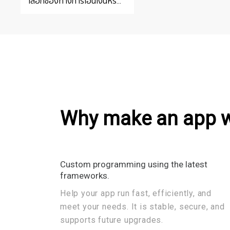
เลือกช่องทางการโอนเงินหรือ
การจ่ายเงินวิธีอื่นที่ไม่มีค่าGP
ได้อย่างอิสระ
Application Development
Create professional ecommerc
enhance the business
Why make an app w
Provide An Extraordinary Ordering Experience Wit
Merchant Mobile App.
Custom programming using the latest
frameworks.
GET FREE CONSULTATION
Help your app run fast, efficiently, and
meet your needs. It is stable, secure, and
supports future upgrades.