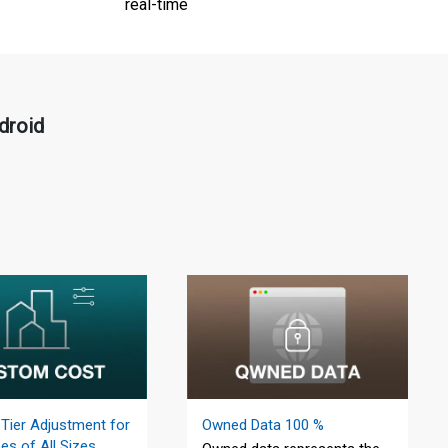
real-time
droid
Tier Adjustment for
Owned Data 100 %
es of All Sizes