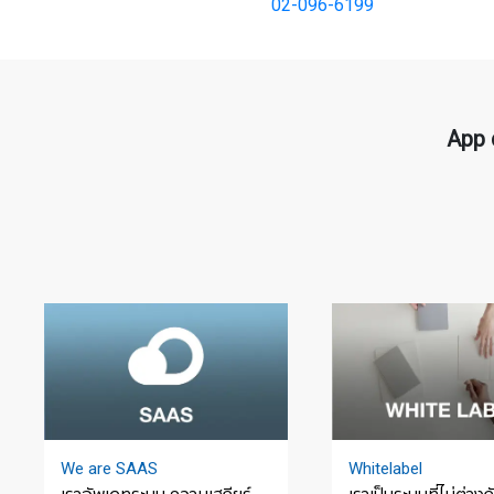
02-096-6199
App 
We are SAAS
Whitelabel