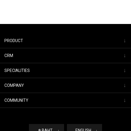
↓
PRODUCT
↓
CRM
↓
SPECIALITIES
↓
COMPANY
↓
COMMUNITY
฿ BAHT
↓
ENGLISH
↓