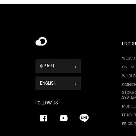
PRODU
WEBSIT
฿ BAHT
↓
ONLINE
WHOLE
ENGLISH
↓
OMNIC
STORE 
SYSTE
FOLLOW US
MOBILE
FEATUR
PRICIN