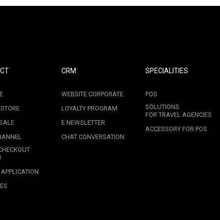
CT
CRM
SPECIALITIES
E
WEBSITE CORPORATE
POS
SOLUTIONS
 STORE
LOYALTY PROGRAM
FOR TRAVEL AGENCIES
SALE
E NEWSLETTER
ACCESSORY FOR POS
HANNEL
CHAT CONVERSATION
CHECKOUT
M
 APPLICATION
ES
G