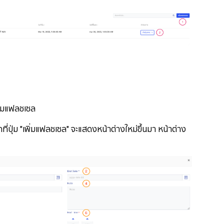
พิ่มแฟลชเซล
่ม "เพิ่มแฟลชเซล" จะแสดงหน้าต่างใหม่ขึ้นมา หน้าต่าง