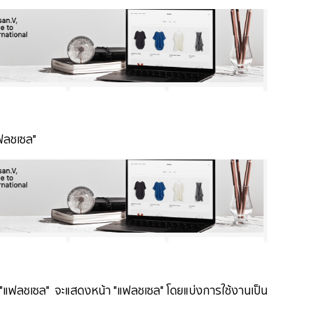
แฟลชเซล"
 "แฟลชเซล" จะแสดงหน้า "แฟลชเซล" โดยแบ่งการใช้งานเป็น