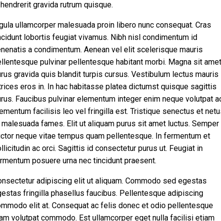
 hendrerit gravida rutrum quisque.
gula ullamcorper malesuada proin libero nunc consequat. Cras
ncidunt lobortis feugiat vivamus. Nibh nisl condimentum id
nenatis a condimentum. Aenean vel elit scelerisque mauris
llentesque pulvinar pellentesque habitant morbi. Magna sit ame
rus gravida quis blandit turpis cursus. Vestibulum lectus mauris
trices eros in. In hac habitasse platea dictumst quisque sagittis
rus. Faucibus pulvinar elementum integer enim neque volutpat ac
ementum facilisis leo vel fringilla est. Tristique senectus et net
 malesuada fames. Elit ut aliquam purus sit amet luctus. Semper
ctor neque vitae tempus quam pellentesque. In fermentum et
llicitudin ac orci. Sagittis id consectetur purus ut. Feugiat in
rmentum posuere urna nec tincidunt praesent.
nsectetur adipiscing elit ut aliquam. Commodo sed egestas
estas fringilla phasellus faucibus. Pellentesque adipiscing
mmodo elit at. Consequat ac felis donec et odio pellentesque
am volutpat commodo. Est ullamcorper eget nulla facilisi etiam